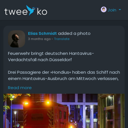
Join
added a photo
Elias Schmidt
3 months ago
-
Translate
Feuerwehr bringt deutschen Hantavirus-
Verdachtsfall nach Düsseldorf
Drei Passagiere der »Hondius« haben das Schiff nach
einem Hantavirus-Ausbruch am Mittwoch verlassen,
darunter eine 65 Jahre alte Deutsche. Sie wird nun in
Read more
Düsseldorf in einer Klinik untersucht.
#Feuerwehr
#bringt
#deutschen
#Hantavirus
#Verdachtsfall