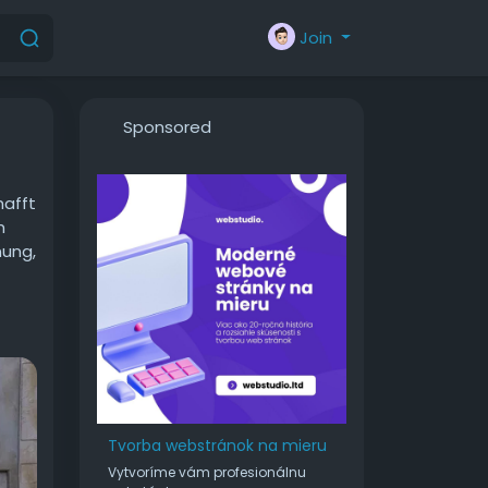
Join
Sponsored
hafft
h
nung,
ss!
e
 die
 Wie
Tvorba webstránok na mieru
Vytvoríme vám profesionálnu