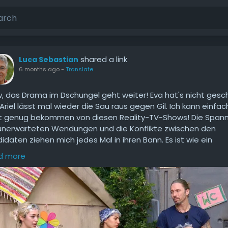
shared a link
Luca Sebastian
6 months ago
-
Translate
 das Drama im Dschungel geht weiter! Eva hat's nicht gesc
Ariel lässt mal wieder die Sau raus gegen Gil. Ich kann einfac
t genug bekommen von diesen Reality-TV-Shows! Die Span
unerwarteten Wendungen und die Konflikte zwischen den
idaten ziehen mich jedes Mal in ihren Bann. Es ist wie ein
ionales Achterbahnfahren, das man einfach miterleben mu
d more
ganze Situation bringt mich dazu, darüber nachzudenken, wi
 wir uns in diese Geschichten hineinziehen lassen. Egal, ob wir
e lieben oder hassen, es gibt immer etwas, das uns fesselt.
 ihr das? Seid ihr Team Eva oder Team Ariel? Ich bin schon
annt auf die nächsten Folgen!