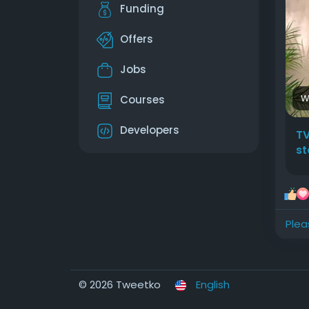
Funding
htt
arie
Offers
#Ds
Jobs
W
Courses
Developers
TV
st
Plea
© 2026 Tweetko
English