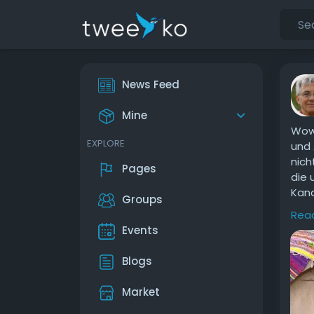
News Feed
Mine
Wow,
EXPLORE
und 
nich
Pages
die 
Kand
Groups
emot
Rea
Events
Die 
sehr
Blogs
Leut
seht
Market
gesp