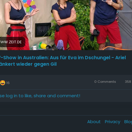
ps://www.zeit.de/news/2026-02/05/aus-fuer-eva-im-dschun
l-staenkert-wieder-gegen-gil
chungelcamp
#RealityTV
#Drama
#EvasAus
WW.ZEIT.DE
-Show in Australien: Aus für Eva im Dschungel - Ariel
änkert wieder gegen Gil
0 Comments
358 
16
se log in to like, share and comment!
About
Privacy
Bl