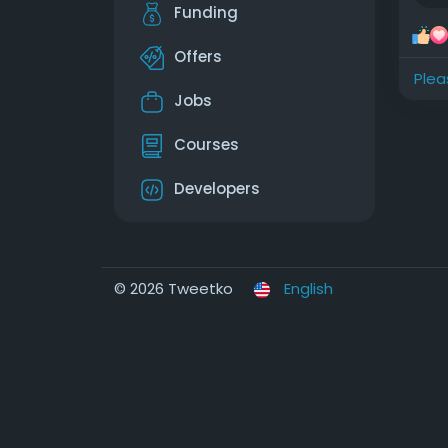
Funding
Was 
größ
Offers
Plea
htt
Jobs
duer
#Gl
Courses
Developers
© 2026 Tweetko
English