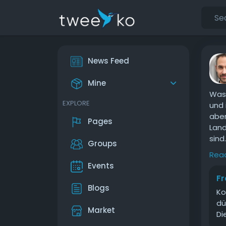
News Feed
Mine
Was 
EXPLORE
und 
aber
Pages
Land
sind.
Groups
Rea
Die 
Events
tief
Fr
Stru
Blogs
Ko
mehr
dü
Frau
Market
Di
solc