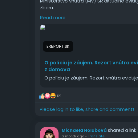
Ministerstvo vnútra (MV) SR aktuálne evidu
zboru.
Read more
#políciu
#záujem
#Rezort
#vnútra
#evidu
EREPORT.SK
O políciu je záujem. Rezort vnútra ev
z domova
O políciu je záujem. Rezort vnútra eviduj
121
Please log in to like, share and comment!
shared a link
Michaela Holubová
a month ago
-
Translate