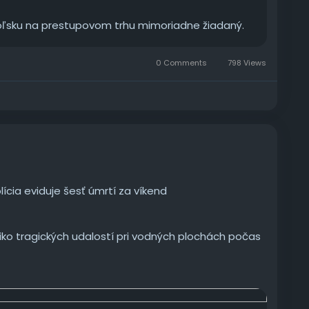
oľsku na prestupovom trhu mimoriadne žiadaný.
0 Comments
798 Views
lícia eviduje šesť úmrtí za víkend
ziko tragických udalostí pri vodných plochách počas
de