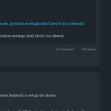
ode, polícia eviduje šesť úmrtí za víkend |
polícia eviduje šesť úmrtí za víkend
0 Comments
470 Views
tisíce žiadostí o vstup do zboru