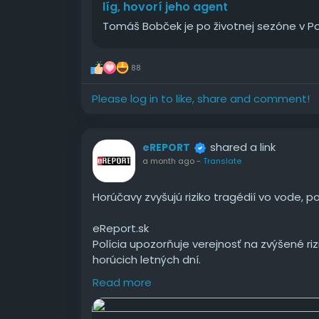
líg, hovorí jeho agent
Tomáš Bobček je po životnej sezóne v P
88
Please log in to like, share and comment!
shared a link
eREPORT
a month ago
-
Translate
Horúčavy zvyšujú riziko tragédií vo vode, po
eReport.sk
Polícia upozorňuje verejnosť na zvýšené ri
horúcich letných dní.
Read more
#Horúčavy
#zvyšujú
#riziko
#tragédií
#vo