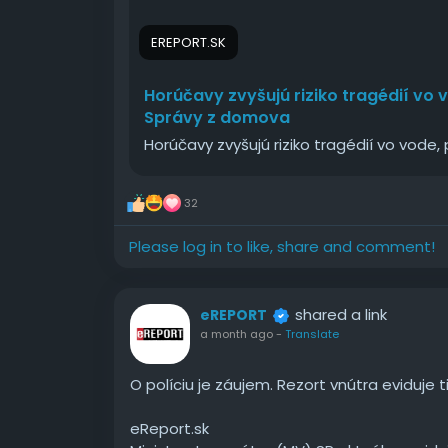
EREPORT.SK
Horúčavy zvyšujú riziko tragédií vo v
Správy z domova
Horúčavy zvyšujú riziko tragédií vo vode, 
32
Please log in to like, share and comment!
shared a link
eREPORT
a month ago
-
Translate
O políciu je záujem. Rezort vnútra eviduje 
eReport.sk