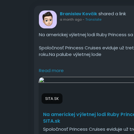
shared a link
Branislav Kovčik
a month ago
-
Translate
Na americkej výletnej lodi Ruby Princess sa
Spoločnosť Princess Cruises eviduje už tre
roku.Na palube výletnej lode
#americkej
#výletnej
#lodi
#Ruby
#Prince
Read more
SITA.SK
Na americkej výletnej lodi Ruby Prin
SITA.sk
Spoločnosť Princess Cruises eviduje už tr