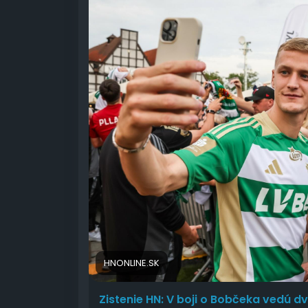
HNONLINE.SK
Zistenie HN: V boji o Bobčeka vedú d