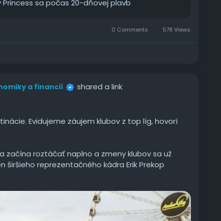
y Princess sa počas 20-dňovej plavb
0 Comments
578 Views
shared a link
onomiky a financií
inácie. Evidujeme záujem klubov z top líg, hovorí
a začína roztáčať naplno a zmeny klubov sa už
len širšieho reprezentačného kádra Erik Prekop
e, kde sa stretne so slovenským trénerom Michalom