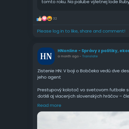
tomto roku. Na palube výletnej lode Rub
32
Please log in to like, share and comment!
HNonline - Správy z politiky, ek
a month ago
-
Translate
Zistenie HN: V boji o Bobčeka vedú dve dest
jeho agent
Prestupový kolotoč vo svetovom futbale s
dotkli aj viacerých slovenských hráčov – č
zamieril zo Slavie Praha do Górnika Zabrz
Read more
Gašparíkom. Dres mení aj naša dlho
#Zistenie
#boji
#Bobčeka
#vedú
#dve