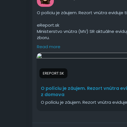
O políciu je záujem. Rezort vnútra eviduje 
eReport.sk
Ministerstvo vnútra (MV) SR aktuálne evidu
zboru.
Read more
#políciu
#záujem
#Rezort
#vnútra
#evidu
EREPORT.SK
O políciu je záujem. Rezort vnútra ev
z domova
O políciu je záujem. Rezort vnútra eviduj